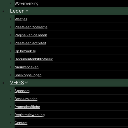
Wolverwerking
Leden
Weetjes
Plaats een zoekertje
Pagina van de leden
Plaats een activiteit
Op bezoek bij
Documentenbibliotheek
Nieuwsbrieven
Snelkoppelingen
VHGS
Sponsors
Bestuursleden
Promotieaffiche
Registratiewerking
Contact