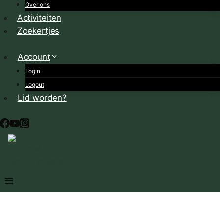
Over ons
Activiteiten
Zoekertjes
Account
Login
Logout
Lid worden?