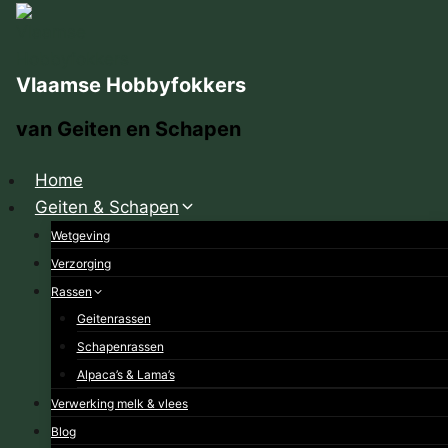
Doorgaan
naar
inhoud
Vlaamse Hobbyfokkers
van Geiten en Schapen
Home
Geiten & Schapen
Wetgeving
Verzorging
Rassen
Geitenrassen
Schapenrassen
Alpaca’s & Lama’s
Verwerking melk & vlees
Blog