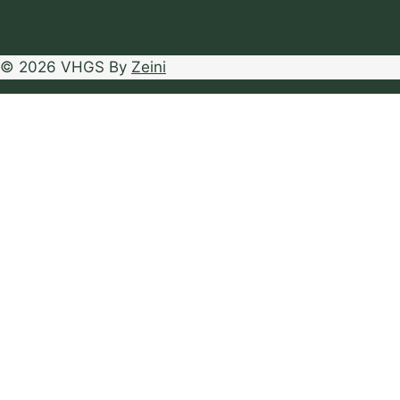
© 2026 VHGS By
Zeini
Home
Toggle
Geiten & Schapen
submenu
Wetgeving
Verzorging
Toggle
Rassen
submenu
Geitenrassen
Schapenrassen
Alpaca’s & Lama’s
Verwerking melk & vlees
Blog
Wolverwerking
Zoekertjes